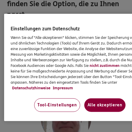
finden Sie die Option, die zu Ihnen
passt.
Einstellungen zum Datenschutz
Nehmen Sie einfach Kontakt mit uns auf oder schließen
Sie direkt ab
Wenn Sie auf "Alle akzeptieren" klicken, stimmen Sie der Speicherung 
und ähnlichen Technologien (Tools) auf Ihrem Gerät zu. Dadurch ermö
eine zuverlässige Funktion der Website, die Analyse der Websitenutzun
Angebot anfordern
Messung von Marketingaktivitäten sowie die Möglichkeit, Ihnen persona
UNSER TEAM
Inhalte und Werbeanzeigen zur Verfügung zu stellen, z.B. durch die N
Facebook Audiences oder Google Ads. Falls Sie
nicht zustimmen
möchten
Unser Team am Standort
ERGO
keine für Sie maßgeschneiderte Anpassung und Werbung auf dieser Se
Versicherung Jan Behrendt
Sie können Ihre Entscheidungen jederzeit über den Button "Tool-Eins
anpassen. Näheres zu den eingesetzten Tools finden Sie unter
Datenschutzhinweise
Impressum
Tool-Einstellungen
Alle akzeptieren