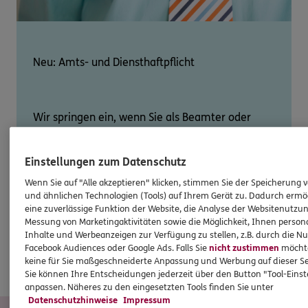
Neu: Amts- und Diensthaftpflicht
Wir springen ein, wenn Sie als Beamter oder
Bediensteter des öffentlichen Dienstes bei der
Ausübung Ihres Amtes einem Dritten Schaden
Einstellungen zum Datenschutz
zufügen. Gilt auch für öffentliche/hoheitliche
Wenn Sie auf "Alle akzeptieren" klicken, stimmen Sie der Speicherung 
Ehrenämter wie z. B. freiwillige Feuerwehr,
und ähnlichen Technologien (Tools) auf Ihrem Gerät zu. Dadurch ermö
Bürgermeister, Laienrichter.
eine zuverlässige Funktion der Website, die Analyse der Websitenutzun
Messung von Marketingaktivitäten sowie die Möglichkeit, Ihnen persona
Broschüre downloaden
Inhalte und Werbeanzeigen zur Verfügung zu stellen, z.B. durch die N
Facebook Audiences oder Google Ads. Falls Sie
nicht zustimmen
möchten
keine für Sie maßgeschneiderte Anpassung und Werbung auf dieser Se
Angebot anfordern
Sie können Ihre Entscheidungen jederzeit über den Button "Tool-Eins
anpassen. Näheres zu den eingesetzten Tools finden Sie unter
Datenschutzhinweise
Impressum
UNSER TEAM