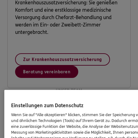
Krankenhauszusatzversicherung: Sie genießen
Komfort und eine erstklassige medizinische
Versorgung durch Chefarzt-Behandlung und
werden im Ein- oder Zweibett-Zimmer
untergebracht.
Zur Krankenhauszusatzversicherung
Beratung vereinbaren
UNSER TEAM
Unser Team am Standort
ERGO
Einstellungen zum Datenschutz
Versicherung Jan Behrendt
Wenn Sie auf "Alle akzeptieren" klicken, stimmen Sie der Speicherung 
und ähnlichen Technologien (Tools) auf Ihrem Gerät zu. Dadurch ermö
eine zuverlässige Funktion der Website, die Analyse der Websitenutzun
Messung von Marketingaktivitäten sowie die Möglichkeit, Ihnen persona