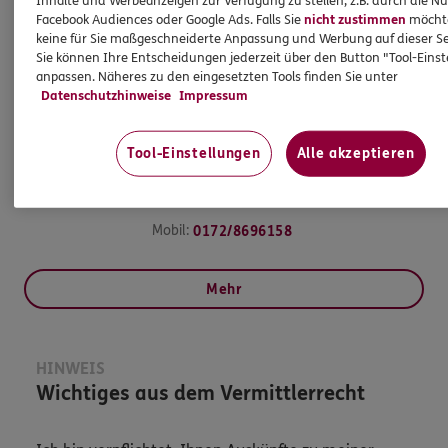
Inhalte und Werbeanzeigen zur Verfügung zu stellen, z.B. durch die N
Facebook Audiences oder Google Ads. Falls Sie
nicht zustimmen
möchten
keine für Sie maßgeschneiderte Anpassung und Werbung auf dieser Se
Sie können Ihre Entscheidungen jederzeit über den Button "Tool-Eins
anpassen. Näheres zu den eingesetzten Tools finden Sie unter
Datenschutzhinweise
Impressum
Tool-Einstellungen
Alle akzeptieren
Jan
Behrendt
Versicherungsberater
Mobil:
0172/8696158
Mehr
HINWEIS
Wichtiges aus dem Vermittlerrecht