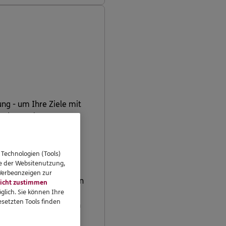
ng - um Ihre Ziele mit
ondssparplan an.
 Technologien (Tools)
se der Websitenutzung,
 Werbeanzeigen zur
zen, reduzieren oder den
icht zustimmen
glich. Sie können Ihre
setzten Tools finden
 Anteilspreis durch den