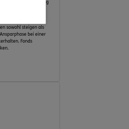
tprodukte zur Verfügung
pflanzt die ERGO einen
en sowohl steigen als
 Ansparphase bei einer
kerhalten. Fonds
ken.