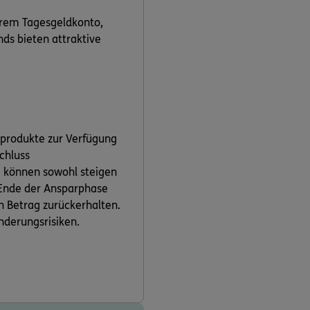
hrem Tagesgeldkonto,
ds bieten attraktive
tprodukte zur Verfügung
schluss
e können sowohl steigen
m Ende der Ansparphase
en Betrag zurückerhalten.
nderungsrisiken.