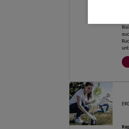
Ris
auc
Rüc
unt
ER
Kap