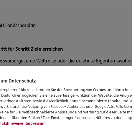
O Fondssparplan
ritt für Schritt Ziele erreichen
ersvorsorge, eine Weltreise oder die ersehnte Eigentumswohnu
erem Investmentfonds zu erreichen, bietet sich unser ERGO F
e Gründe für den ERGO Fondssparplan:
 zum Datenschutz
akzeptieren" klicken, stimmen Sie der Speicherung von Cookies und ähnlichen
Starten können Sie schon ab 25 Euro/ Monat
. Dadurch ermöglichen Sie eine zuverlässige Funktion der Website, die Analy
Chance auf eine attraktive Rendite
rketingaktivitäten sowie die Möglichkeit, Ihnen personalisierte Inhalte und
Hohe Flexibilität: Sie können Einzahlungen jederzeit ausset
n, z.B. durch die Nutzung von Facebook Audiences oder Google Ads. Falls Sie
n
r keine für Sie maßgeschneiderte Anpassung und Werbung auf dieser Seite mö
Fonds tauschen
erzeit über den Button "Tool-Einstellungen" anpassen. Näheres zu den einge
Langfristig können Sie einen günstigeren durchschnittlichen
hutzhinweise
Impressum
Durchschnittspreiseffekt (Cost-Average-Effekt) erzielen