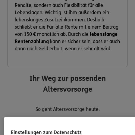
Rendite, sondern auch Flexibilität für alle
Lebenslagen. Wichtig ist ihm außerdem ein
lebenslanges Zusatzeinkommen. Deshalb
schließt er die Für-alle-Rente mit einem Beitrag
von 150 € monatlich ab. Durch die
lebenslange
Rentenzahlung
kann er sicher sein, dass er auch
dann noch Geld erhält, wenn er sehr alt wird.
Ihr Weg zur passenden
Altersvorsorge
So geht Altersvorsorge heute.
Einstellungen zum Datenschutz