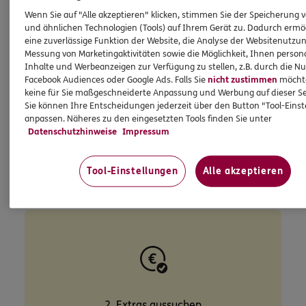
Wenn Sie auf "Alle akzeptieren" klicken, stimmen Sie der Speicherung 
und ähnlichen Technologien (Tools) auf Ihrem Gerät zu. Dadurch ermö
eine zuverlässige Funktion der Website, die Analyse der Websitenutzun
Messung von Marketingaktivitäten sowie die Möglichkeit, Ihnen persona
1. Ihr Beitrag
Inhalte und Werbeanzeigen zur Verfügung zu stellen, z.B. durch die N
Facebook Audiences oder Google Ads. Falls Sie
nicht zustimmen
möchten
keine für Sie maßgeschneiderte Anpassung und Werbung auf dieser Se
Sie können Ihre Entscheidungen jederzeit über den Button "Tool-Eins
Überlegen Sie, wie viel Sie monatlich
anpassen. Näheres zu den eingesetzten Tools finden Sie unter
Datenschutzhinweise
Impressum
zurücklegen können. Tipp: Mind. 7 % bis 9 %
vom Nettoeinkommen sollten es sein.
Tool-Einstellungen
Alle akzeptieren
2. Extras aussuchen